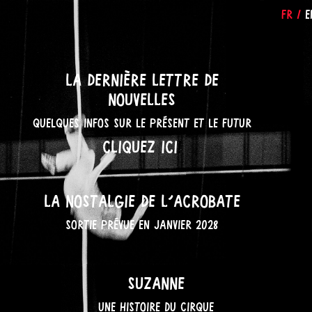
FR
/
E
La dernière lettre de
nouvelles
quelques infos sur le présent et le futur
Cliquez
ici
!
La Nostalgie de l’acrobate
Sortie prévue en janvier 2028
Suzanne
une histoire du cirque