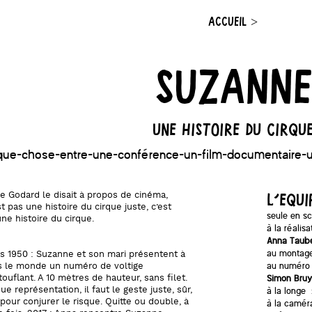
ACCUEIL
>
Suzanne
une histoire du cirqu
que-chose-entre-une-conférence-un-film-documentaire-
Godard le disait à propos de cinéma,
L'EQUI
st pas une histoire du cirque juste, c’est
seule en s
une histoire du cirque.
à la réalis
Anna Taub
au montag
 1950 : Suzanne et son mari présentent à
au numéro 
s le monde un numéro de voltige
Simon Bruy
ouflant. A 10 mètres de hauteur, sans filet.
ue représentation, il faut le geste juste, sûr,
à la longe
 pour conjurer le risque. Quitte ou double, à
à la camér