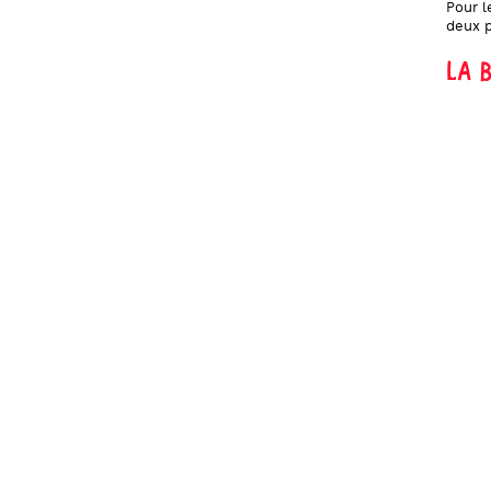
Pour l
deux p
LA 