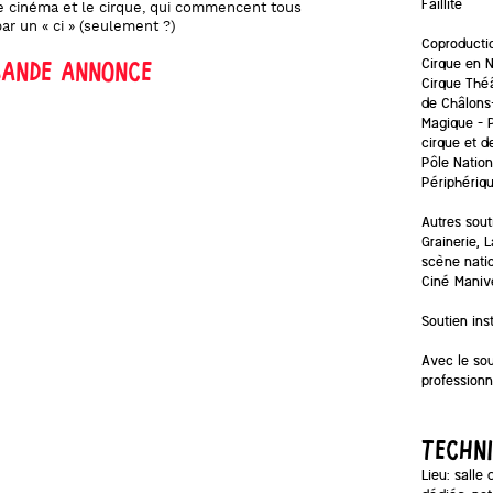
Faillite
e cinéma et le cirque, qui commencent tous
ar un « ci » (seulement ?)
Coproductio
Cirque en 
BANDE ANNONCE
Cirque Théâ
de Châlons
Magique – P
cirque et d
Pôle Nation
Périphérique
Autres sout
Grainerie, 
scène nati
Ciné Maniv
Soutien ins
Avec le sou
professionn
TECHN
Lieu: salle