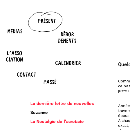
PRÉSENT
MEDIAS
DÉBOR
DEMENTS
L'ASSO
CIATION
CALENDRIER
Quel
CONTACT
PASSÉ
Comme 
ce n’e
juste 
La dernière lettre de nouvelles
Années
traver
Suzanne
époust
La Nostalgie de l’acrobate
À chaq
exact,