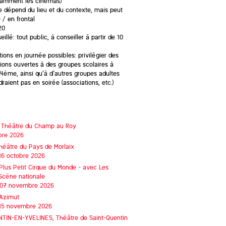
tamment les cinémas)
e dépend du lieu et du contexte, mais peut
 / en frontal
20
illé: tout public, à conseiller à partir de 10
ions en journée possibles: privilégier des
tions ouvertes à des groupes scolaires à
 4ème, ainsi qu’à d’autres groupes adultes
raient pas en soirée (associations, etc.)
,
Théâtre du Champ au Roy
bre 2026
héâtre du Pays de Morlaix
 16 octobre 2026
Plus Petit Cirque du Monde - avec Les
cène nationale
e 07 novembre 2026
'Azimut
e 15 novembre 2026
NTIN-EN-YVELINES,
Théâtre de Saint-Quentin