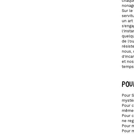
chaque
nonagé
Sur le
servitu
un art
s’enga
l’inst
quelqu
de l’o
résist
nous, 
d’inca
et nos
temps,
POU
Pour S
mystè
Pour c
même
Pour c
ne reg
Pour m
Pour m