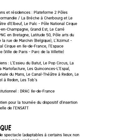
ns et résidences : Plateforme 2 Pôles
Normandie / La Brèche à Cherbourg et Le
tre d’Elbeuf, Le Palc – Pôle National Cirque
-en-Champagne, Grand Est, Le Carré
NC en Bretagne, Latitude 50, Pôle arts du
e la rue de Marchin (Belgique), L’Azimut –
al Cirque en Ile-de-France, l’Espace
 (Ville de Paris – Parc de la Villette)
iens : L’Essieu du Batut, Le Pop Circus, La
La Martofacture, Les Quinconces-L’Espal,
onale du Mans, Le Canal-Théâtre à Redon, Le
el à Redon, Les Tob’s
titutionnel : DRAC Ile-de-France
tien pour la tournée du dispositif d’insertion
elle de l’ENSATT
IQUE
 de spectacle (adaptables à certains lieux non