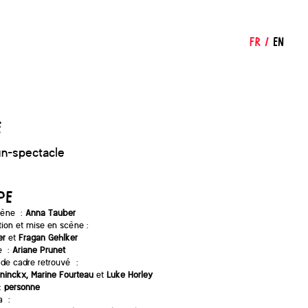
FR
/
EN
e
un-spectacle
PE
cène :
Anna Tauber
ation et mise en scène :
er
et
Fragan Gehlker
e :
Ariane Prunet
de cadre retrouvé :
ninckx, Marine Fourteau
et
Luke Horley
 :
personne
a :