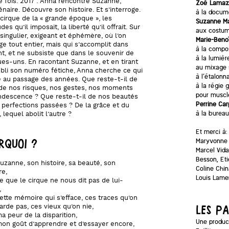
 fois. 2017 : Anna rencontre Suzanne,
Zoé Lamaz
naire. Découvre son histoire. Et s’interroge.
à la docum
 cirque de la « grande époque », les
Suzanne Ma
des qu’il imposait, la liberté qu’il offrait. Sur
aux costum
 singulier, exigeant et éphémère, où l’on
Marie-Benoî
ge tout entier, mais qui s’accomplit dans
à la compos
ant, et ne subsiste que dans le souvenir de
à la lumiè
es-uns. En racontant Suzanne, et en tirant
au mixage
ubli son numéro fétiche, Anna cherche ce qui
à l’étalon
e au passage des années. Que reste-t-il de
à la régie 
de nos risques, nos gestes, nos moments
pour muscle
ndescence ? Que reste-t-il de nos beautés
Perrine Car
 perfections passées ? De la grâce et du
à la bureau
 lequel abolit l’autre ?
Et merci à:
RQUOI ?
Maryvonne 
Marcel Vida
Besson, Eti
uzanne, son histoire, sa beauté, son
Coline Chin
re,
Louis Lamer
e que le cirque ne nous dit pas de lui-
,
ette mémoire qui s’efface, ces traces qu’on
arde pas, ces vieux qu’on nie,
LES P
a peur de la disparition,
Une product
on goût d’apprendre et d’essayer encore,