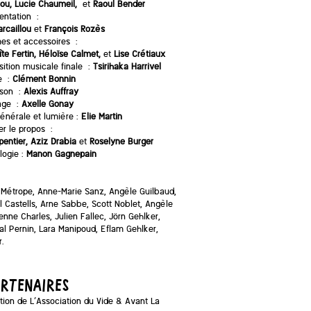
ou, Lucie Chaumeil,
et
Raoul Bender
entation :
rcaillou
et
François Rozès
es et accessoires :
te Fertin, Héloïse Calmet,
et
Lise Crétiaux
ition musicale finale :
Tsirihaka Harrivel
re :
Clément Bonnin
 son :
Alexis Auffray
nage :
Axelle Gonay
générale et lumière :
Elie Martin
r le propos :
pentier, Aziz Drabia
et
Roselyne Burger
logie :
Manon Gagnepain
Métrope, Anne-Marie Sanz, Angèle Guilbaud,
l Castells, Arne Sabbe, Scott Noblet, Angèle
enne Charles, Julien Fallec, Jörn Gehlker,
al Pernin, Lara Manipoud, Eflam Gehlker,
.
ARTENAIRES
ion de L’Association du Vide & Avant La