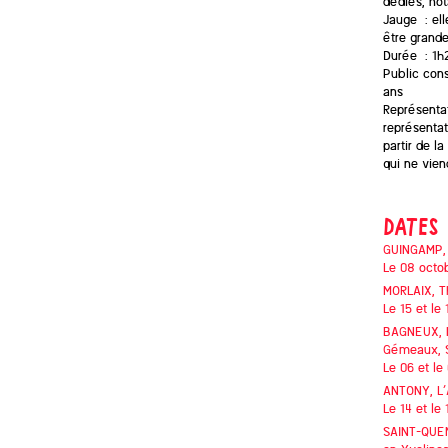
dédiés, no
Jauge : ell
être grande
Durée : 1h
Public conse
ans
Représentat
représenta
partir de la
qui ne viend
DATES
GUINGAMP
Le 08 octo
MORLAIX,
T
Le 15 et le
BAGNEUX,
Gémeaux, S
Le 06 et l
ANTONY,
L
Le 14 et l
SAINT-QUE