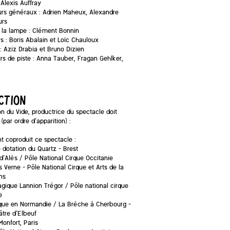
 Alexis Auffray
eurs généraux : Adrien Maheux, Alexandre
urs
e la lampe : Clément Bonnin
ers : Boris Abalain et Loïc Chauloux
: Aziz Drabia et Bruno Dizien
urs de piste : Anna Tauber, Fragan Gehlker,
CTION
on du Vide, productrice du spectacle doit
(par ordre d’apparition) :
t coproduit ce spectacle :
 dotation du Quartz – Brest
 d’Alès / Pôle National Cirque Occitanie
s Verne – Pôle National Cirque et Arts de la
ns
gique Lannion Trégor / Pôle national cirque
e
rque en Normandie / La Brèche à Cherbourg –
âtre d’Elbeuf
Monfort, Paris