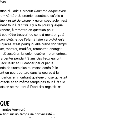
ture
tion du Vide a produit
Dans ton cirque
avec
ce – héritée du premier spectacle qu’elle a
ide – essai de cirque
) – qu’un spectacle n’est
ent tout à fait fini. Il y a toujours quelque
rendre, à remettre en question pour
t peut-être trouver) du sens à montrer ça à
connu(e)s, et de l’élan à faire ça plutôt qu’à
glaces. C’est pourquoi elle prend son temps
uer, montrer, modifier, remontrer, changer,
er, désespérer, bricoler, espérer, reremontrer…
 arpenter pendant 3 ans des lieux qui ont
’accueillir et lui donner par ci par là
nds de tiroirs plus ou moins dorés (elle
ent un peu trop tard dans la course à la
, parfois en montrant quelque chose qui était
ctacle et en même temps pas tout à fait le
is en se mettant à l’abri des regards. ★
IQUE
minutes (environ)
e finit sur un temps de convivialité =