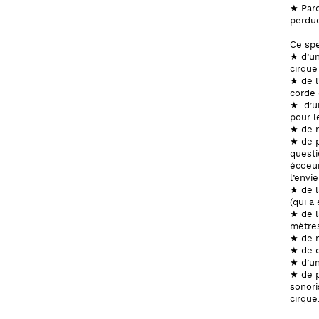
★ Parc
perdue
Ce spe
★ d’un
cirque
★ de l
corde 
★ d’un
pour l
★ de r
★ de p
questi
écoeu
l’envie
★ de l
(qui a
★ de l
mètre
★ de 
★ de q
★ d’u
★ de p
sonori
cirque