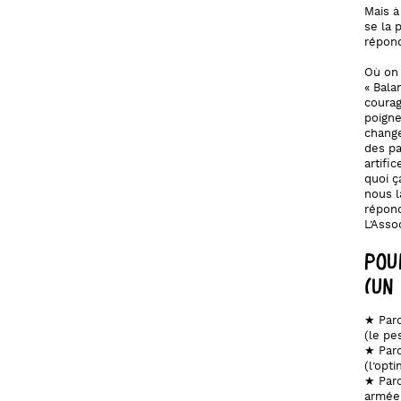
Mais à
se la 
répond
Où on 
« Bala
courag
poigne
change
des pa
artifi
quoi ç
nous l
répond
L’Asso
POU
(UN
★ Parc
(le pe
★ Parc
(l’opti
★ Parc
armée 