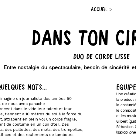
ACCUEIL
>
Dans ton ci
Duo de corde lisse
Entre nostalgie du spectaculaire, besoin de sincérité e
quelques mots…
EQUIPE
Une créati
imagine un journaliste des années 50
la productr
t de nous avec panache:
la costumie
lancent dans le vide leur talent et leur
le composit
e, tiennent à 10 mètres du sol à la force du
et les musi
t, attrapent en plein vol un corps fragile,
Glibert (gu
nt de costume en un clin d’œil. Des
Sébastien C
ts, des paillettes, des mots, des trompettes,
(saxophones
tifices et des roulements de tambours…