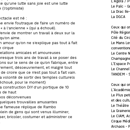
L’Agora / P
e qu’une lutte sans joie est une lutte
Le Palc – 
 (l’optimiste)
La Drac Ile
La DGCA
ctacle est né :
e envie foutraque de faire un numéro de
Ceux qui on
 « à l’ancienne » (qui a échoué).
Pôle Région
’envie de montrer un travail à deux sur la
Cité du Ci
qu’on aime.
Le Mans Le
 amour qu’on ne s’explique pas tout à fait
convention
e cirque
elations amicales et amoureuses
Le Centre N
resque trois ans de travail à se poser des
Champagn
ons sur le sens de ce qu’on fabrique, entre
L’Espace Pé
rement, désoeuvrement, et malgré tout
Le Channel 
 de croire que ce n’est pas tout à fait vain.
TANDEM – S
a volonté de sortir des temples culturels
 échoué, pour le moment)
Ceux qui on
a construction DIY d’un portique de 10
L’Académie 
s de haut
Le Plus pet
nos déconvenues
et des cul
uelques trouvailles amusantes
Le Théâtre 
ne fameuse réplique de Rambo
La Graineri
lein de gens qui sont venus illuminer,
Le CIAM, A
ser, bricoler, costumer et administrer ce
Cirque Méd
.
Archaos – P