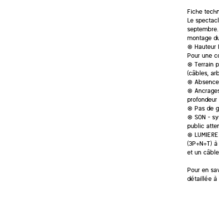
Fiche techn
Le spectacl
septembre. 
montage du
⊗ Hauteur 
Pour une co
⊗ Terrain p
(câbles, ar
⊗ Absence 
⊗ Ancrages
profondeur
⊗ Pas de gr
⊗ SON – sys
public atte
⊗ LUMIERE –
(3P+N+T) à 
et un câbl
Pour en sav
détaillée à