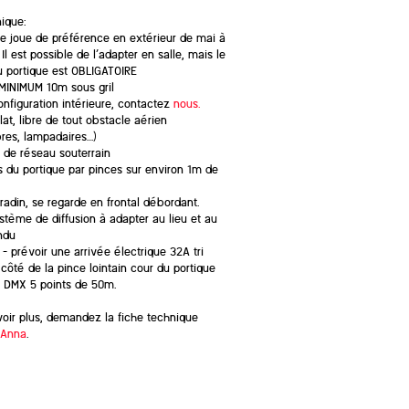
ique:
e joue de préférence en extérieur de mai à
Il est possible de l’adapter en salle, mais le
 portique est OBLIGATOIRE
MINIMUM 10m sous gril
nfiguration intérieure, contactez
nous.
lat, libre de tout obstacle aérien
bres, lampadaires…)
de réseau souterrain
 du portique par pinces sur environ 1m de
adin, se regarde en frontal débordant.
tème de diffusion à adapter au lieu et au
ndu
 prévoir une arrivée électrique 32A tri
côté de la pince lointain cour du portique
e DMX 5 points de 50m.
oir plus, demandez la fiche technique
Anna
.