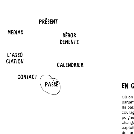
PRÉSENT
MEDIAS
DÉBOR
DEMENTS
L'ASSO
CIATION
CALENDRIER
CONTACT
PASSÉ
En 
Où on 
parlan
Ils ba
courag
poigne
change
exploi
des ar