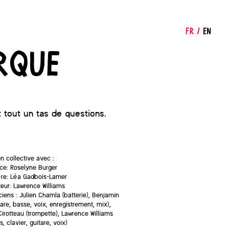
FR
/
EN
rque
t tout un tas de questions.
on collective avec :
ice: Roselyne Burger
̀re: Léa Gadbois-Lamer
eur: Lawrence Williams
ciens : Julien Chamla (batterie), Benjamin
itare, basse, voix, enregistrement, mix),
irotteau (trompette), Lawrence Williams
, clavier, guitare, voix)