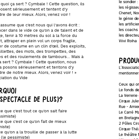
le sondier :
 quoi ça sert ? Cymbale ! Cette question, ils
les régiss
posent sérieusement et tentent d’y
Chenet, No
re de leur mieux. Alors, venez voir !
le génie d
les artifici
assume que c’est nous qui l’avons écrit :
les coachs 
ncer dans le vide ce qu’on a de talent et de
les directe
e, tenir à 10 mètres du sol à la force du
Viivi Roiha
t, attraper en plein vol un corps fragile,
r de costume en un clin d’œil. Des exploits,
illettes, des mots, des trompettes, des
ces et des roulements de tambours… Mais à
PRODU
a sert ? Cymbale ! Cette question, nous
L’Associati
a posons sérieusement et tentons d’y
re de notre mieux. Alors, venez voir ! »
mentionner 
ciation du Vide
Ceux qui on
RQUOI
Le fonds de
La Verrerie
 SPECTACLE DE PLUS)?
Cirque Jule
Rue – Amie
e que c’est tout ce qu’on sait faire
Le Carré Ma
ssimiste)
en Bretagn
e que c’est ce qu’on fait de mieux
2 Pôles Ci
miste)
Cirque-Thé
e qu’on a la trouille de passer à la lutte
Le théâtre 
(le pessimiste)