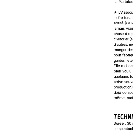
La Martofac
★ L’Associa
l’idée tena
abrité (
Le V
jamais vraim
chose à rep
chercher (e
d’autres, in
manger des 
pour fabriq
garder, jet
Elle a donc
bien voulu l
quelques fo
arrive souv
production)
déjà ce spe
même, parfo
TECHN
Durée : 30 
Le spectacl