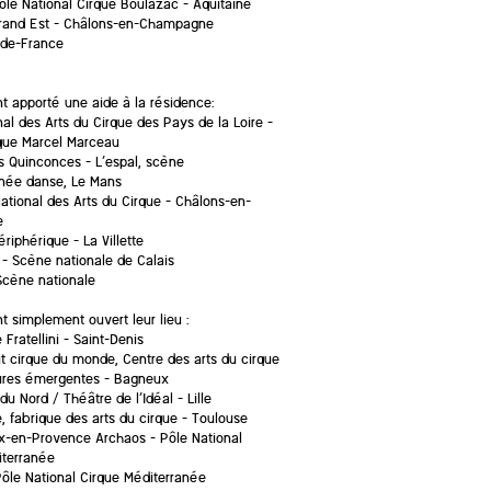
ôle National Cirque Boulazac – Aquitaine
Grand Est – Châlons-en-Champagne
-de-France
t apporté une aide à la résidence:
al des Arts du Cirque des Pays de la Loire –
rque Marcel Marceau
s Quinconces – L’espal, scène
née danse, Le Mans
ational des Arts du Cirque – Châlons-en-
e
riphérique – La Villette
– Scène nationale de Calais
cène nationale
t simplement ouvert leur lieu :
Fratellini – Saint-Denis
it cirque du monde, Centre des arts du cirque
tures émergentes – Bagneux
du Nord / Théâtre de l’Idéal – Lille
e, fabrique des arts du cirque – Toulouse
ix-en-Provence Archaos – Pôle National
iterranée
ôle National Cirque Méditerranée