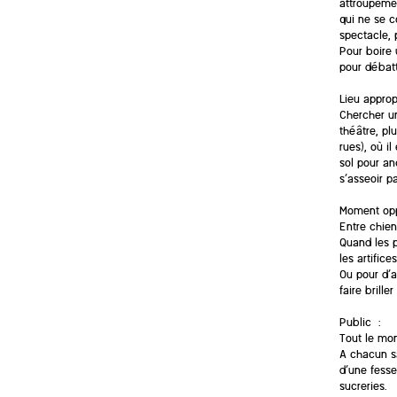
attroupemen
qui ne se c
spectacle,
Pour boire 
pour débatt
Lieu approp
Chercher un
théâtre, pl
rues), où i
sol pour an
s’asseoir pa
Moment opp
Entre chien
Quand les p
les artifice
Ou pour d’
faire brille
Public :
Tout le mon
A chacun s
d’une fesse
sucreries.