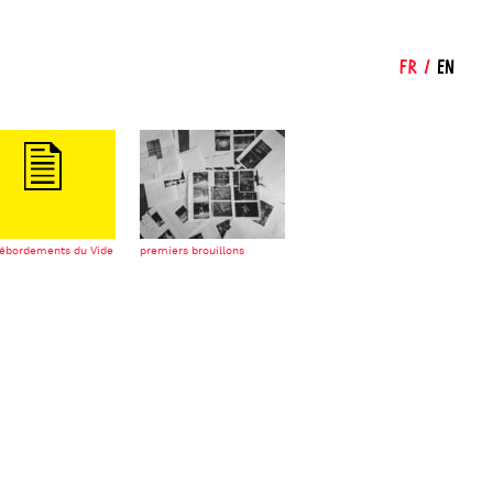
FR
/
EN
débordements du Vide
premiers brouillons