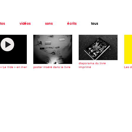
tos
vidéos
sons
écrits
tous
diaporama du livre
 « Le Vide » en mer
poster inséré dans le livre
imprimé
Les 