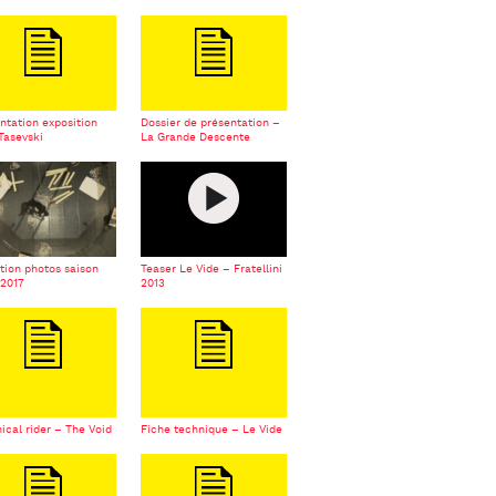
ntation exposition
Dossier de présentation –
 Tasevski
La Grande Descente
tion photos saison
Teaser Le Vide – Fratellini
-2017
2013
ical rider – The Void
Fiche technique – Le Vide