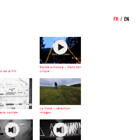
FR
/
EN
Bande annonce – Dans ton
t de la Fin
cirque
La Volte – sélection
lerie cachée
images