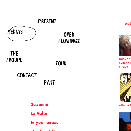
PRESENT
pic
MEDIAS
OVER
FLOWINGS
THE
TROUPE
Dossier
TOUR
Suzanne 
cirque
CONTACT
PAST
Suzanne
Affiche 
La Volte
In your circus