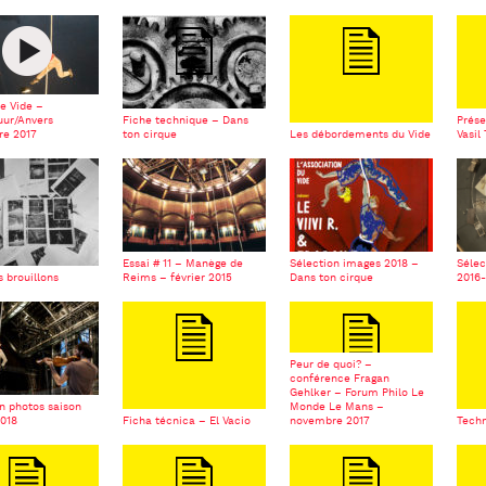
e Vide –
uur/Anvers
Fiche technique – Dans
Prése
e 2017
ton cirque
Les débordements du Vide
Vasil
Essai # 11 – Manège de
Sélection images 2018 –
Sélec
 brouillons
Reims – février 2015
Dans ton cirque
2016
Peur de quoi? –
conférence Fragan
Gehlker – Forum Philo Le
n photos saison
Monde Le Mans –
2018
Ficha técnica – El Vacio
novembre 2017
Techn