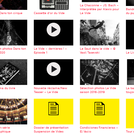
La Chaconne – JS. Bach –
Interprétée par Alexis pour
Bande
Dans ton cirque
Cassette d’or du Vide
Le Vide
du pu
n photos Dans ton
Le Vide – dernières ! –
Le Saut dans le vide – ©
2020
Episode 1
Vasil Tasevski
Le Li
a du livre
Nouvelle réclame/New
Sélection photos Le Vide
La ba
é
Teaser – Le Vide
saison 2018-2019
toujo
n-série
Dossier de présentation
Condiciones financieras –
aphique
Suspension de Vides
El Vacio
Tour 