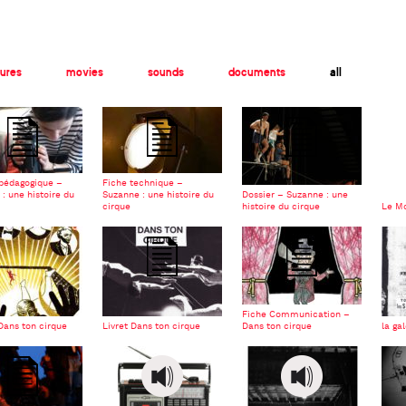
tures
movies
sounds
documents
all
 pédagogique –
Fiche technique –
: une histoire du
Suzanne : une histoire du
Dossier – Suzanne : une
cirque
histoire du cirque
Le Mo
Fiche Communication –
Dans ton cirque
Livret Dans ton cirque
Dans ton cirque
la ga