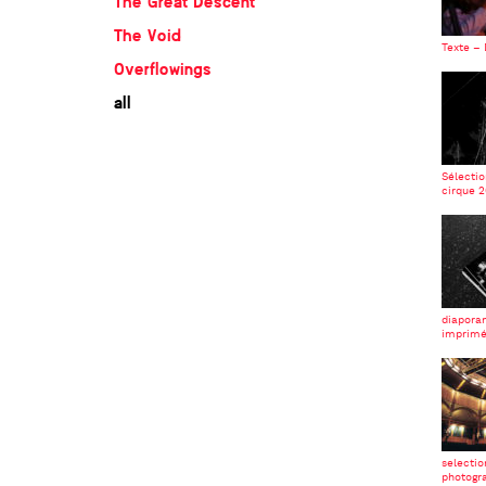
The Great Descent
The Void
Texte – 
Overflowings
all
Sélectio
cirque 
diaporam
imprim
selectio
photogr