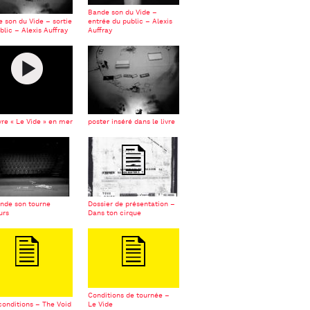
Bande son du Vide –
 son du Vide – sortie
entrée du public – Alexis
blic – Alexis Auffray
Auffray
vre « Le Vide » en mer
poster inséré dans le livre
nde son tourne
Dossier de présentation –
urs
Dans ton cirque
Conditions de tournée –
conditions – The Void
Le Vide