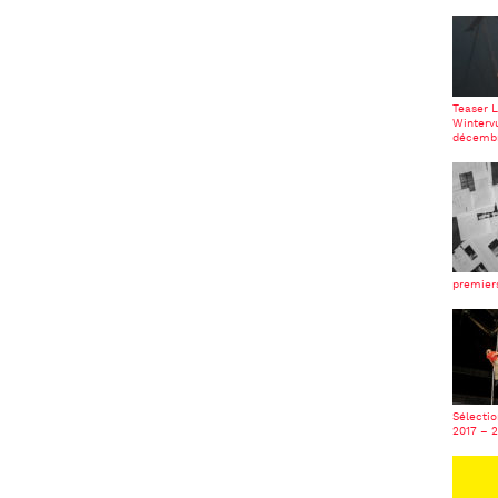
Teaser L
Winterv
décembr
premiers
Sélectio
2017 – 