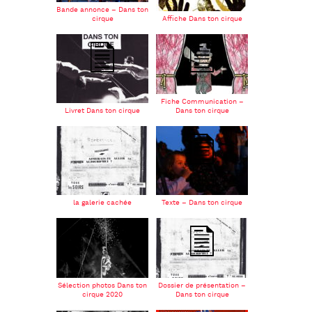
Bande annonce – Dans ton
cirque
Affiche Dans ton cirque
Fiche Communication –
Livret Dans ton cirque
Dans ton cirque
la galerie cachée
Texte – Dans ton cirque
Sélection photos Dans ton
Dossier de présentation –
cirque 2020
Dans ton cirque