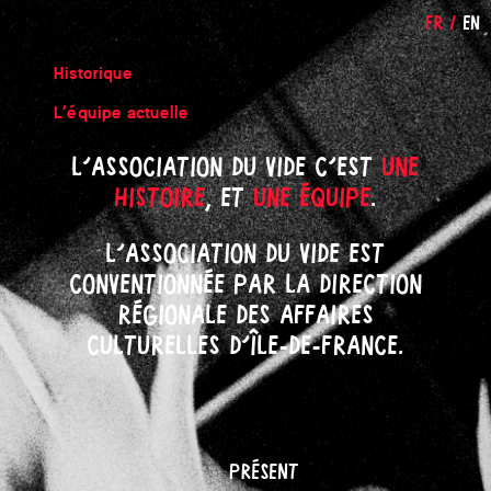
FR
/
EN
Historique
L’équipe actuelle
L’Association du Vide c’est
une
histoire
, et
une équipe
.
L’Association du Vide est
conventionnée par la direction
régionale des affaires
culturelles d’île-de-france.
PRÉSENT